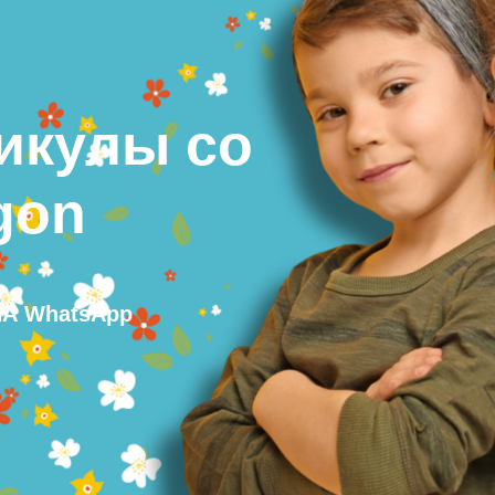
икулы со
gon
А WhatsApp